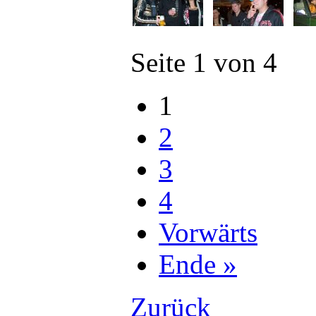
Seite 1 von 4
1
2
3
4
Vorwärts
Ende »
Zurück